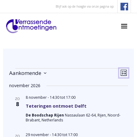
Blijf ook op de hoogte via onze pagina op:
Concertagenda
- Concertlocaties
W
E
Aankomende
L
Verrassende Ontmoetingen
v
S
i
e
e
november 2026
e
j
- Missie, visie en profiel
n
e
s
e
8 november - 14:30
tot
17:00
l
ZO
8
t
m
- Bestuur en Artistieke commissie
r
Teteringen ontmoet Delft
e
e
De Boodschap Rijen
Nassaulaan 62-64, Rijen, Noord-
n
g
c
- Procedure aanvraag concert
Brabant, Netherlands
t
t
a
w
- Historie
29 november - 14:30
tot
17:00
e
e
ZO