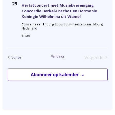
v
29
e
Herfstconcert met Muziekvereniging
e
r
Contact
Concordia Berkel-Enschot en Harmonie
e
r
g
Koningin Wilhelmina uit Wamel
a
n
e
Concertzaal Tilburg
Louis Bouwmeesterplein, Tilburg,
v
Nederland
e
n
e
€17,50
n
n
a
n
d
a
v
a
v
Vandaag
Volgende
Evenementen
Vorige
i
i
t
Evenemen
g
u
g
a
Abonneer op kalender
t
m
a
i
.
e
t
i
e