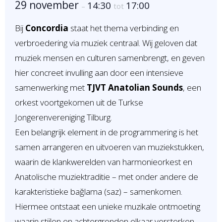
29 november
14:30
17:00
–
tot
Contact
Bij
Concordia
staat het thema verbinding en
verbroedering via muziek centraal. Wij geloven dat
muziek mensen en culturen samenbrengt, en geven
hier concreet invulling aan door een intensieve
samenwerking met
TJVT Anatolian Sounds
, een
orkest voortgekomen uit de Turkse
Jongerenvereniging Tilburg.
Een belangrijk element in de programmering is het
samen arrangeren en uitvoeren van muziekstukken,
waarin de klankwerelden van harmonieorkest en
Anatolische muziektraditie – met onder andere de
karakteristieke bağlama (saz) – samenkomen.
Hiermee ontstaat een unieke muzikale ontmoeting
waarin stijlen en achtergronden elkaar versterken.