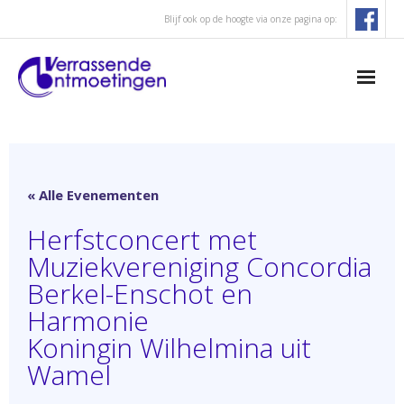
Blijf ook op de hoogte via onze pagina op:
Concertagenda
- Concertlocaties
« Alle Evenementen
Verrassende Ontmoetingen
Herfstconcert met
Muziekvereniging Concordia
- Missie, visie en profiel
Berkel-Enschot en
Harmonie
- Bestuur en Artistieke commissie
Koningin Wilhelmina uit
- Procedure aanvraag concert
Wamel
- Historie