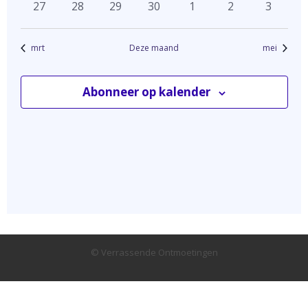
m
e
0
m
e
0
e
0
m
e
0
m
e
m
0
e
m
0
m
0
27
28
29
30
1
2
3
v
d
e
v
e
v
e
v
e
v
e
e
v
e
v
e
v
n
e
e
n
e
e
n
e
n
e
e
n
e
e
n
e
e
n
e
e
e
e
r
e
Contact
e
m
e
m
e
m
e
m
m
e
m
e
m
e
e
e
r
n
e
v
n
e
v
e
v
n
e
v
n
e
n
v
e
n
v
n
v
g
m
n
e
n
e
n
e
n
e
e
n
e
n
e
n
mrt
Deze maand
mei
t
m
e
t
m
e
m
e
t
m
e
t
m
t
e
m
t
e
t
e
a
e
n
e
r
e
n
e
n
e
n
e
n
n
e
n
e
n
e
v
e
e
n
e
e
n
e
n
e
e
n
e
e
e
n
e
e
n
n
e
n
e
m
t
m
t
m
t
m
t
t
m
t
m
t
m
n
e
t
v
n
n
e
n
n
e
n
e
n
n
e
n
n
n
e
n
n
e
n
e
Abonneer op kalender
e
e
e
e
e
e
e
e
e
e
e
e
e
e
n
n
t
m
t
m
t
m
t
m
t
m
t
m
m
a
n
n
n
n
n
n
n
n
n
n
n
n
n
n
a
n
d
e
e
e
e
e
e
e
e
e
e
e
e
e
a
t
t
t
t
t
t
t
v
n
n
n
n
n
n
n
n
n
n
n
n
n
n
a
v
e
e
e
e
e
e
e
t
t
t
t
t
t
t
i
i
t
n
n
n
n
n
n
n
E
e
e
e
e
e
e
e
g
u
g
a
n
n
n
n
n
n
n
v
t
m
a
i
e
.
e
t
n
© Verrassende Ontmoetingen
i
e
e
m